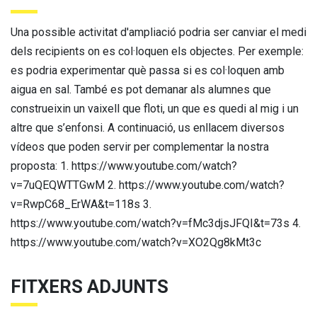
Una possible activitat d'ampliació podria ser canviar el medi
dels recipients on es col·loquen els objectes. Per exemple:
es podria experimentar què passa si es col·loquen amb
aigua en sal. També es pot demanar als alumnes que
construeixin un vaixell que floti, un que es quedi al mig i un
altre que s’enfonsi. A continuació, us enllacem diversos
vídeos que poden servir per complementar la nostra
proposta: 1. https://www.youtube.com/watch?
v=7uQEQWTTGwM 2. https://www.youtube.com/watch?
v=RwpC68_ErWA&t=118s 3.
https://www.youtube.com/watch?v=fMc3djsJFQI&t=73s 4.
https://www.youtube.com/watch?v=XO2Qg8kMt3c
FITXERS ADJUNTS