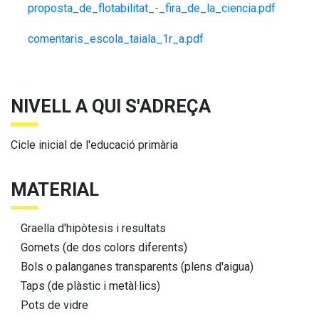
proposta_de_flotabilitat_-_fira_de_la_ciencia.pdf
comentaris_escola_taiala_1r_a.pdf
NIVELL A QUI S'ADREÇA
Cicle inicial de l'educació primària
MATERIAL
Graella d'hipòtesis i resultats
Gomets (de dos colors diferents)
Bols o palanganes transparents (plens d'aigua)
Taps (de plàstic i metàl·lics)
Pots de vidre