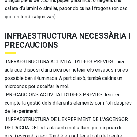
d’aigua plena de 750 ml, paper plastificat o targeta, una
safata d’alumini o similar, paper de cuina i fregona (en cas
que es tombi algun vas).
INFRAESTRUCTURA NECESSÀRIA I
PRECAUCIONS
INFRAESTRUCTURA ACTIVITAT D'IDEES PRÈVIES : una
aula que disposi d’una pica per netejar els envasos i si és
possible ben il•luminada. A part d’això, també caldria un
microones per escalfar la mel.
PRECAUCIONS ACTIVITAT D'IDEES PRÈVIES: tenir en
compte la gestió dels diferents elements com l'oli després
de l'experiment.
INFRAESTRUCTURA DE L'EXPERIMENT DE L'ASCENSOR
DE L'AIGUA DEL VI: aula amb molta llum que disposi de
pica i escombraries. També es pot fer al pati del centre