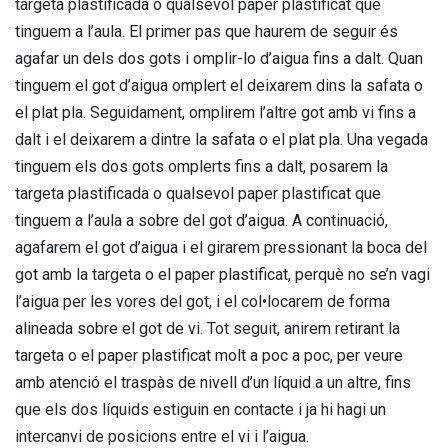
targeta plastificada o qualsevol paper plastificat que
tinguem a l’aula. El primer pas que haurem de seguir és
agafar un dels dos gots i omplir-lo d’aigua fins a dalt. Quan
tinguem el got d’aigua omplert el deixarem dins la safata o
el plat pla. Seguidament, omplirem l’altre got amb vi fins a
dalt i el deixarem a dintre la safata o el plat pla. Una vegada
tinguem els dos gots omplerts fins a dalt, posarem la
targeta plastificada o qualsevol paper plastificat que
tinguem a l’aula a sobre del got d’aigua. A continuació,
agafarem el got d’aigua i el girarem pressionant la boca del
got amb la targeta o el paper plastificat, perquè no se’n vagi
l’aigua per les vores del got, i el col•locarem de forma
alineada sobre el got de vi. Tot seguit, anirem retirant la
targeta o el paper plastificat molt a poc a poc, per veure
amb atenció el traspàs de nivell d’un líquid a un altre, fins
que els dos líquids estiguin en contacte i ja hi hagi un
intercanvi de posicions entre el vi i l’aigua.