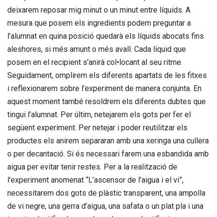
deixarem reposar mig minut o un minut entre líquids. A
mesura que posem els ingredients podem preguntar a
l’alumnat en quina posició quedarà els líquids abocats fins
aleshores, si més amunt o més avall. Cada líquid que
posem en el recipient s'anirà col•locant al seu ritme.
Seguidament, omplirem els diferents apartats de les fitxes
i reflexionarem sobre l’experiment de manera conjunta. En
aquest moment també resoldrem els diferents dubtes que
tingui l’alumnat. Per últim, netejarem els gots per fer el
següent experiment. Per netejar i poder reutilitzar els
productes els anirem separaran amb una xeringa una cullera
o per decantació. Si és necessari farem una esbandida amb
aigua per evitar tenir restes. Per a la realització de
l’experiment anomenat “L’ascensor de l’aigua i el vi”,
necessitarem dos gots de plàstic transparent, una ampolla
de vi negre, una gerra d’aigua, una safata o un plat pla i una